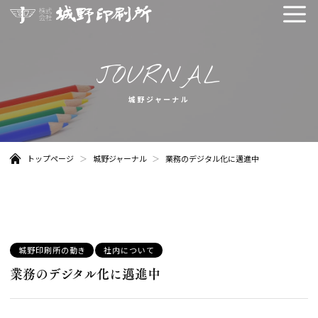
メ
ニュ
城野ジャーナル
トップページ
城野ジャーナル
業務のデジタル化に邁進中
カ
城野印刷所の動き
社内について
テ
業務のデジタル化に邁進中
ゴ
リー: