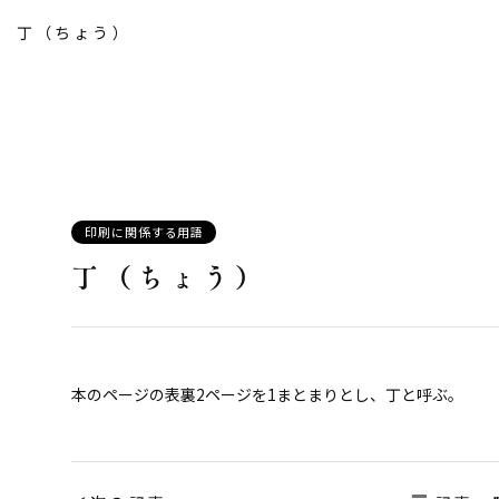
丁（ちょう）
カ
印刷に関係する用語
テ
丁（ちょう）
ゴ
リー:
本のページの表裏2ページを1まとまりとし、丁と呼ぶ。
投