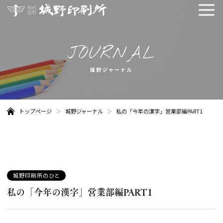
メ
ニュ
城野ジャーナル
トップページ
城野ジャーナル
私の「今年の漢字」営業部編PART1
カ
城野印刷所のひと
テ
私の「今年の漢字」営業部編PART1
ゴ
リー: